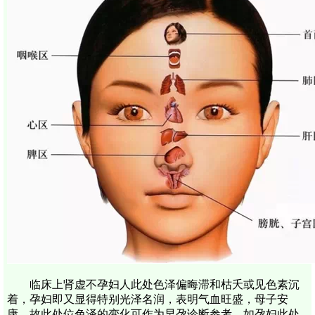
临床上肾虚不孕妇人此处色泽偏晦滞和枯夭或见色素沉
着，孕妇即又显得特别光泽名润，表明气血旺盛，母子安
康。故此处位色泽的变化可作为早孕诊断参考。如孕妇此处