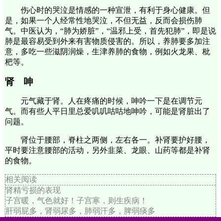
伤心时的哭泣是情感的一种宣泄，有利于身心健康。但
是，如果一个人经常性地哭泣，不但无益，反而会损伤肺
气。中医认为，“肺为娇脏”，“温邪上受，首先犯肺”，即是说
肺是最容易受到外来有害物质侵害的。所以，养肺要多加注
意，多吃一些滋阴润燥，生津养肺的食物，例如火龙果、枇
杷等。
肾 呻
元气藏于肾。人在疼痛的时候，呻吟一下是在调节元
气。而有些人平日里总爱叽叽咕咕地呻吟，可能是肾脏出了
问题。
肾位于腰部，脊柱之两侧，左右各一。补肾要护好腰，
平时要注意腰部的活动，另外韭菜、龙眼、山药等都是补肾
的食物。
相关阅读
肾精亏损的表现
子宫暖，气色就好！子宫寒，则生疾病！
肝弱屁多，肾弱尿多，肺弱汗多，脾弱痰多