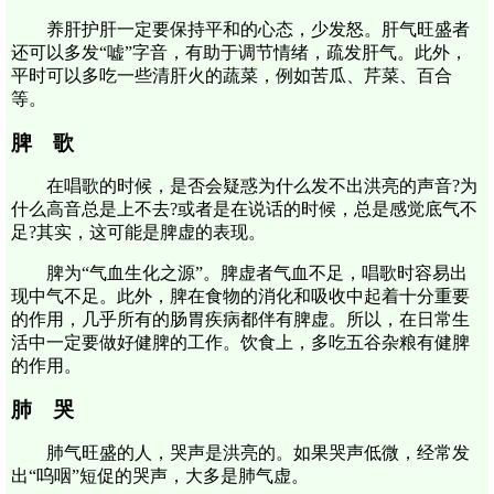
养肝护肝一定要保持平和的心态，少发怒。肝气旺盛者
还可以多发“嘘”字音，有助于调节情绪，疏发肝气。此外，
平时可以多吃一些清肝火的蔬菜，例如苦瓜、芹菜、百合
等。
脾 歌
在唱歌的时候，是否会疑惑为什么发不出洪亮的声音?为
什么高音总是上不去?或者是在说话的时候，总是感觉底气不
足?其实，这可能是脾虚的表现。
脾为“气血生化之源”。脾虚者气血不足，唱歌时容易出
现中气不足。此外，脾在食物的消化和吸收中起着十分重要
的作用，几乎所有的肠胃疾病都伴有脾虚。所以，在日常生
活中一定要做好健脾的工作。饮食上，多吃五谷杂粮有健脾
的作用。
肺 哭
肺气旺盛的人，哭声是洪亮的。如果哭声低微，经常发
出“呜咽”短促的哭声，大多是肺气虚。