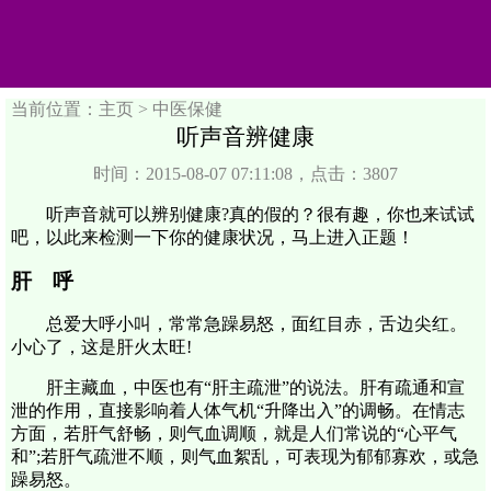
当前位置：主页 >
中医保健
听声音辨健康
时间：2015-08-07 07:11:08，点击：3807
听声音就可以辨别健康?真的假的？很有趣，你也来试试
吧，以此来检测一下你的健康状况，马上进入正题！
肝 呼
总爱大呼小叫，常常急躁易怒，面红目赤，舌边尖红。
小心了，这是肝火太旺!
肝主藏血，中医也有“肝主疏泄”的说法。肝有疏通和宣
泄的作用，直接影响着人体气机“升降出入”的调畅。在情志
方面，若肝气舒畅，则气血调顺，就是人们常说的“心平气
和”;若肝气疏泄不顺，则气血絮乱，可表现为郁郁寡欢，或急
躁易怒。