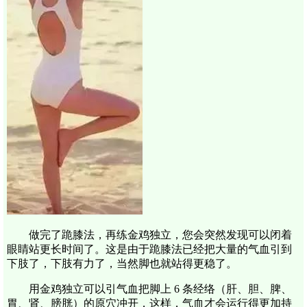
做完了跪膝法，再练金鸡独立，您会突然发现可以闭着
眼睛站更长时间了。这是由于跪膝法已经把大量的气血引到
下肢了，下肢有力了，当然脚也就站得更稳了。
用金鸡独立可以引气血把脚上 6 条经络（肝、胆、脾、
胃、肾、膀胱）的原穴冲开，这样，气血才会运行得更加持