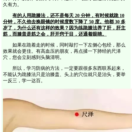
久有力。
有的人用跪膝法，还不是每天 20 分钟，有时候就跪 10
分钟，不久他去换眼镜的时候度数下降了 50 度。他都 30 多
岁了，为什么还有这样的效果？因为练跪膝法养了肝，肝主
筋，而膝盖是筋之会，肝开窍于目，还通着眼睛。
如果在跪着走的时候，同时敲打一下左侧心包经，那么
效果就会更佳。有高血压的朋友，再点揉一下肺经的尺泽
穴，您会立刻感到头脑清明。
所以，学习防病的方法，一定要跟很多东西联系起来，
不能认为跪膝法只是治膝盖、头上的穴位就只是治头，要举
一反三，学一达百。