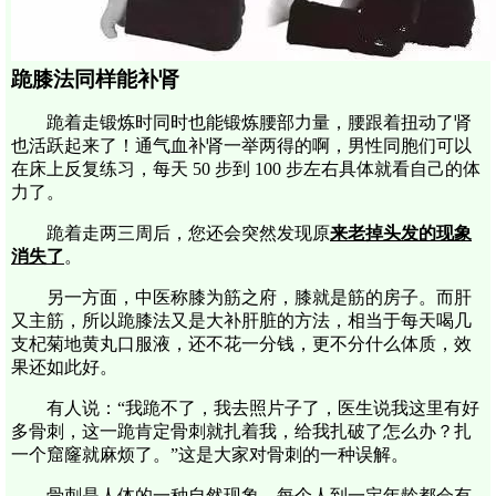
跪膝法同样能补肾
跪着走锻炼时同时也能锻炼腰部力量，腰跟着扭动了肾
也活跃起来了！通气血补肾一举两得的啊，男性同胞们可以
在床上反复练习，每天 50 步到 100 步左右具体就看自己的体
力了。
跪着走两三周后，您还会突然发现原
来老掉头发的现象
消失了
。
另一方面，中医称膝为筋之府，膝就是筋的房子。而肝
又主筋，所以跪膝法又是大补肝脏的方法，相当于每天喝几
支杞菊地黄丸口服液，还不花一分钱，更不分什么体质，效
果还如此好。
有人说：“我跪不了，我去照片子了，医生说我这里有好
多骨刺，这一跪肯定骨刺就扎着我，给我扎破了怎么办？扎
一个窟窿就麻烦了。”这是大家对骨刺的一种误解。
骨刺是人体的一种自然现象，每个人到一定年龄都会有