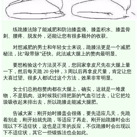
练跪膝法除了能减肥和防治膝盖痛、膝盖积水、膝盖骨
刺、腰疼、脱发外，还能让您有很多额外的收获。
对想减肥的男士和年轻女士来说，跪膝法更是一个减肥
秘法，比“敲带脉”还快。此法减大腿上的赘肉最明显。
要想检验这个方法灵不灵，您回家拿皮尺先在大腿上量
一下，然后每天跪 20 分钟，3 周以后再拿皮尺量，肯定让您
大喜过望。很多人都试过这个方法，效果非常明显。
女士们总抱怨赘肉都在大腿上，确实，这就是一堆废
物，不是肌肉。这时候我们得把新的气血引过去，让它把垃
圾吸收起来排出去，所以跪膝走能减大腿肥。
告诫大家：刚开始时膝盖会很痛，要先适应几天，先跪
着别走，刚开始就先跪，等适应了再走。刚开始跪膝时会出
现以下不适症状，这也是正常的反应，不仅跪膝时会出现以
下不适症状，其它一些锻炼法也会如此。