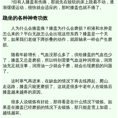
?但有人膝盖有伤痛，那就先在较软的床上跪着不动，逐
渐缓缓运动，很快就会适应的，那时膝盖也就不痛了。
跪坐的各种神奇功效
人为什么会膝盖痛？膝盖为什么会磨损？积液和水肿是
怎么来的？平白无故怎么会出现这些东西？膝盖是一个关
节，如果我们老做下蹲折叠的动作，就跟轴承一样会产生磨
损。
随着年龄增长，气血没那么多了，供给膝盖的气血也少
了，膝盖又总是磨损，所以特别需要气血这种润滑油，润滑
油充足就没事，润滑油一少就会干磨，就会出现磨损的问题
了。
这时寒气再进来，在缺血的情况下再去练蹲起、爬山、
走远路，膝盖只能更磨损了。这就是很多中老年人在锻炼后
膝盖越来越疼的原因。
很多人说锻炼有好处，那得看是在什么情况下锻炼。如
果是在膝盖已经磨损的情况下去锻炼，那只能是雪上加霜，
越练越坏。