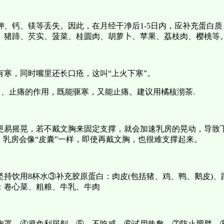
钾、钙、镁等丢失。因此，在月经干净后1-5日内，应补充蛋白
、猪蹄、芡实、菠菜、桂圆肉、胡萝卜、苹果、荔枝肉、樱桃等
寒，同时嘴里还长口疮，这叫“上火下寒”。
胃、止痛的作用，既能驱寒，又能止痛。建议用橘核沏茶.
更易摇晃，若不戴文胸来固定支撑，就会加速乳房的晃动，导致
，乳房会像“皮囊”一样，即使再戴文胸，也很难支撑起来。
持饮用8杯水③补充胶原蛋白：肉皮(包括猪、鸡、鸭、鹅皮)
：卷心菜、粗粮、牛乳、牛肉
胸罩。④避免利尿剂。⑤、不吃咸。⑥试用热敷。⑦防止肥胖。