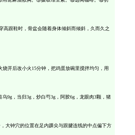
穿高跟鞋时，骨盆会随着身体倾斜而倾斜，久而久之
火烧开后改小火15分钟，把鸡蛋放碗里搅拌均匀，用
g，当归3g，炒白芍3g，阿胶6g，龙眼肉3颗，猪
个，大钟穴的位置在足内踝尖与跟腱连线的中点偏下方