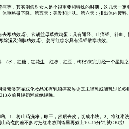
背痛等，其实例假对女人是个很重要和特殊的时期，这几天一定
：体重略微下降。第五天：美发和护肤。第六天：排出体内废料
有去寒功效;②、玄胡益母草煮鸡蛋：具有通经、止痛经、补血、
寒除湿及润肤功效;⑤、姜枣红糖水具有温经散寒功效。
料：(水，红糖，红花生，红枣，红豆，枸杞)来完月经一个星期
用激素类药品或化妆品④有乳腺癌家族史⑤未哺乳或哺乳过长⑥
13岁前月经初潮或绝经晚。
哟。1、将山药洗净，晾干，然后去皮，切成小块。2、将红枣洗
药煮的差不多时把红枣放到锅里再煮上10--15分钟,就OK啦!