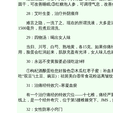
圆干，可改善睡眠;③红糖泡人参，可调理气息，改
28：艾叶生姜，治疗外阴瘙痒
难言之隐，一洗了之。现在的所谓洗液，大多是清
1500毫升，煎煮后清洗。
29：四物汤：喝出女人味
当归、川芎、白芍、熟地黄，各15克。如果你痛
用，脸蛋会红润起来，肌肤充盈有光泽，女人味儿也
30：永远不变黄脸婆必须吃这9样
①枸杞酒酿蛋给您好脸色②木瓜红枣子蜜：补血养
吃“双豆”(土豆、豌豆)：祛斑美白⑧常食花粉远离皱
31：治痛经特效穴--寒凝血瘀
有一个治疗痛经的特效穴位——十七椎，痛经严
线上，是一个经外奇穴，位于第5腰椎棘突下。JMS，
32：女性防寒小窍门