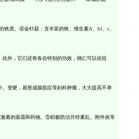
铁质。④金针菇：含丰富的铁、维生素A、b1、c、
。此外，它们还有各自特别的功效，桃仁可以祛痘
小、变硬，易形成腺肌症等妇科肿瘤，大大提高不孕
雌激素的面霜和药物。⑤积极防治月经紊乱、附件炎等