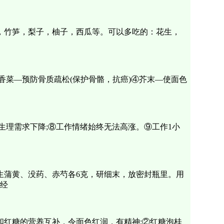
，竹笋，梨子，柚子，西瓜等。可以多吃的：花生，
香菜—预防骨质疏松(保护骨骼，抗癌)④芥末—使面色
⑦生理需求下降;⑧工作情绪始终无法高涨。⑨工作1小
生蒲黄、没药、赤芍各6克，研细末，放密封瓶里。用
痛经
红糖的营养互补，令面色红润，有精神;②红糖泡桂