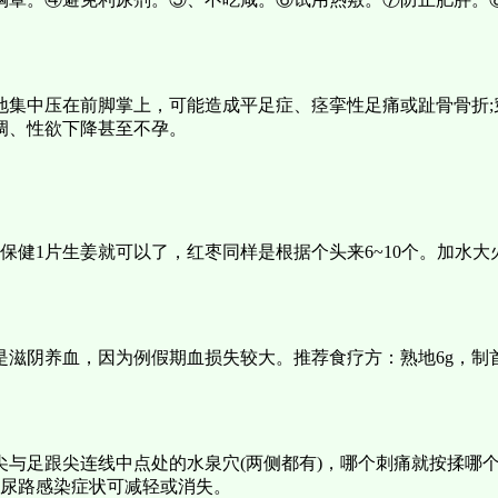
地集中压在前脚掌上，可能造成平足症、痉挛性足痛或趾骨骨折;
调、性欲下降甚至不孕。
保健1片生姜就可以了，红枣同样是根据个头来6~10个。加水大
阴养血，因为例假期血损失较大。推荐食疗方：熟地6g，制首乌9
尖与足跟尖连线中点处的水泉穴(两侧都有)，哪个刺痛就按揉哪
，尿路感染症状可减轻或消失。