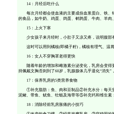
14：月经后吃什么
每次月经都会使血液的主要成份血浆蛋白、铁、
的食品，如牛奶、鸡蛋、鸽蛋、鹌鹑蛋、牛肉、羊肉
15：上火下寒
少女孩子来月经时，小肚子又凉又疼，说明腹部有
这时可以用到橘核(即橘子籽)，橘核有理气、温
16：女人不穿胸罩老得更快
随着年龄的增加和雌激素分泌变化，乳房会变得
持佩戴文胸否则到了60岁，乳腺腺体几乎退化“消失”
17：保养乳房的5类营养食物
①补充脂肪：鱼、肉和豆制品②补充水分：每天坚
泥鳅、带鱼、鱿鱼、牡蛎及海带等⑤补充钙和维生素
18：消除经前乳房胀痛的小技巧
①改变饮食习惯。②经常按摩乳房。③穿稳固的