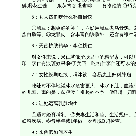
醇;⑧花生酱——永葆青春;⑨咖啡——食物催情;⑩巧
5：女人贫血吃什么补血最快
①黑豆：想更好的补血，不妨用黑豆煮乌骨鸡。②
蛋白质等。⑤龙眼肉：含丰富的铁质外，还含有维生素
6：天然护肤精华：李仁桃仁
对女性来说，果仁就像护肤品中的精华素，可以
印，李仁有淡斑效果!除了美容，吃桃仁李仁还可以
7：女性长期吃辣，喝冰饮，容易患上妇科肿瘤
吃辣时不停地灌冰水危害更大，冰水下肚，血液
的几率。重的是，盆腔淤血引起的不孕，做B超、妇科
8：让她远离乳腺增生
①适时婚育哺乳。②夫妻生活和睦、生活规律。
妇科疾病。⑥每半年或1年做一次乳腺B超检查。
9：来例假如何养生