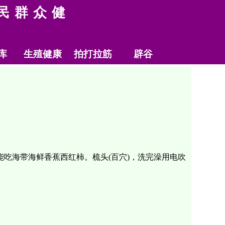
民群众健
库
生殖健康
拍打拉筋
辟谷
吃海带海鲜香蕉西红柿。梳头(百穴)，洗完澡用电吹