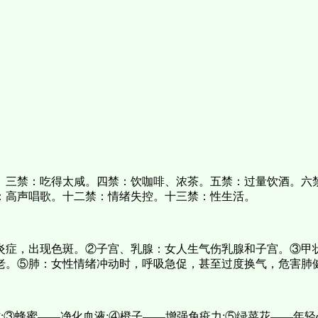
。三禁：吃得太咸。四禁：饮咖啡、浓茶。五禁：过量饮酒。六
：高声唱歌。十二禁：情绪失控。十三禁：性生活。
炎症，出现色斑。②子宫、乳腺：女人生气伤乳腺和子宫。③甲
老。⑤肺：女性情绪冲动时，呼吸急促，甚至过度换气，危害肺
;③蜂蜜——净化血液;④橙子——增强免疫力;⑤绿菜花——年轻