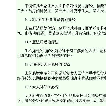
来例假几天总让女人面临各种状况，痛经、腰酸
二天：治疗妇科炎症。第三天：补充维生素。第四天
10：5大养生补血食谱告别痛经
①猪肝清煲姜丝汤：猪肝本就补血，而姜丝则具
气、止痛功能;④、姜艾薏苡仁粥：具有温经、化瘀散
11：魔法痛经治疗法
生不如死的“痛经”如今终于有了解救的方法。配
用哦!MM们为自己为闺蜜转了吧 ~
12：10种女人最易得乳腺癌
①乳腺增生多年不愈②反复做人工流产手术③常
好⑧反复长期接触各种放射线⑨独身未育或婚后不育⑩
13：女人补气血必备
女人补气血必备~每个月的那几天还可以加些红糖
水，煮30分钟,如果喜欢吃绵软的可以多煮会。4、等到山