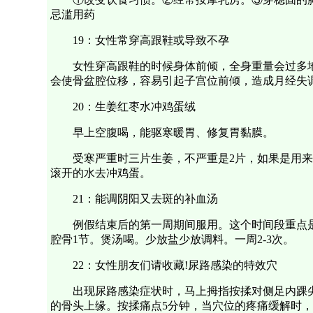
忌滥用药
19：女性常穿高跟鞋或导致不孕
女性穿高跟鞋的时候身体前倾，全身重量会过多
会使骨盆腔位移，容易引起子宫位前倾，造成月经失
20：生姜红枣水冲鸡蛋绒
早上空腹喝，能驱寒暖胃、修复胃黏膜。
受寒严重时三片生姜，不严重是2片，如果是用来
滚开的水去冲鸡蛋。
21：能调阴阳又去斑的补血汤
例假结束后的第一周期间服用。这个时间段重点是滋
腔骨1节。煲汤喝。少放盐少放调料。一周2-3次。
22：女性朋友们请收藏!尿路感染的特效穴
出现尿路感染症状时，马上拇指按揉对侧足内踝
的骨头上缘。按揉痛点5分钟，当穴位的疼痛缓解时