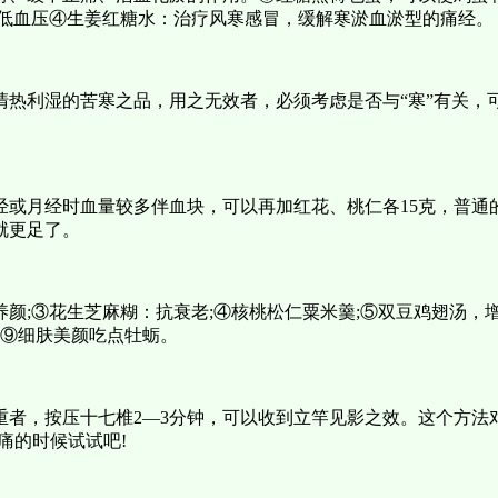
善低血压④生姜红糖水：治疗风寒感冒，缓解寒淤血淤型的痛经。
热利湿的苦寒之品，用之无效者，必须考虑是否与“寒”有关，可
经或月经时血量较多伴血块，可以再加红花、桃仁各15克，普通
就更足了。
颜;③花生芝麻糊：抗衰老;④核桃松仁粟米羹;⑤双豆鸡翅汤，增
纹⑨细肤美颜吃点牡蛎。
重者，按压十七椎2—3分钟，可以收到立竿见影之效。这个方法
痛的时候试试吧!