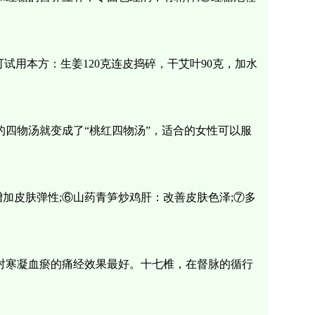
试用本方：生姜120克连皮捣碎，干艾叶90克，加水
的四物汤就变成了“桃红四物汤”，适合的女性可以服
加皮肤弹性;⑥山药青笋炒鸡肝：改善皮肤色泽;⑦多
对寒凝血瘀的痛经效果最好。十七椎，在督脉的循行