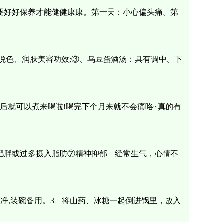
要好好保养才能健健康康。第一天：小心偏头痛。第
。
悦色、润肤美容功效;③、乌豆蛋酒汤：具有调中、下
之后就可以煮来喝啦!喝完下个月来就不会痛咯~真的有
肥胖或过多摄入脂肪⑦精神抑郁，经常生气，心情不
净,装碗备用。3、将山药、冰糖一起倒进锅里，放入