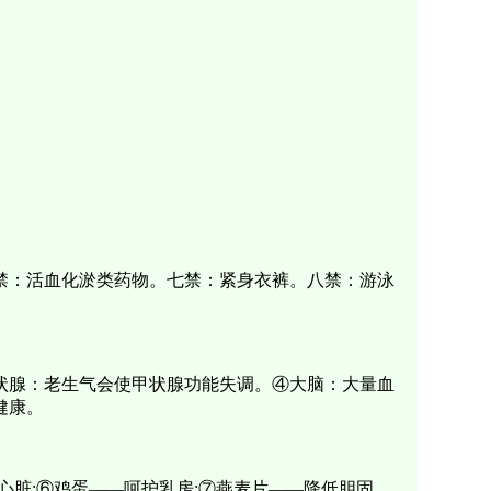
禁：活血化淤类药物。七禁：紧身衣裤。八禁：游泳
状腺：老生气会使甲状腺功能失调。④大脑：大量血
健康。
心脏;⑥鸡蛋——呵护乳房;⑦燕麦片——降低胆固