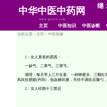
继
中华中医中药网
www.getvv.com
主页
中医知识
中医诊断
当前位置：主页 >
中医保健
1：女人衰老的原因：
一缺气、二寒气、三肾亏。
调理：每天早上三片生姜、一杯蜂蜜水、三颗红
风吹肚脐眼(丹田)，低血糖吹腰，月经不调吹后脑勺
2：女人经期十三禁忌