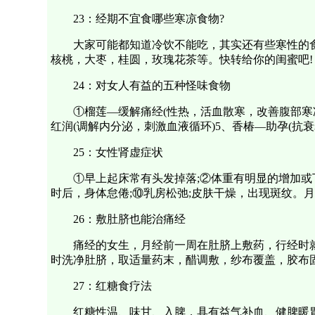
23：经期不宜食哪些寒凉食物?
大家可能都知道冷饮不能吃，其实还有些寒性的
核桃，大枣，桂圆，玫瑰花茶等。快转给你的闺蜜吧!
24：对女人有益的五种怪味食物
①榴莲—缓解痛经(性热，活血散寒，改善腹部寒
红润(调解内分泌，刺激血液循环)5、香椿—助孕(抗
25：女性肾虚症状
①早上起床常有头发掉落;②体重有明显的增加或
时后，身体怠倦;⑩乳房松弛;皮肤干燥，出现斑纹。
26：敷肚脐也能治痛经
痛经的女生，月经前一周在肚脐上敷药，行经时
时洗净肚脐，取适量药末，醋调敷，纱布覆盖，胶布
27：红糖食疗法
红糖性温、味甘、入脾，具有益气补血、健脾暖