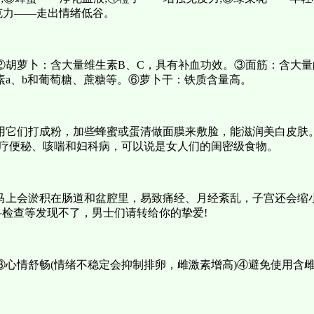
克力——走出情绪低谷。
胡萝卜：含大量维生素B、C，具有补血功效。③面筋：含大量的
a、b和葡萄糖、蔗糖等。⑥萝卜干：铁质含量高。
用它们打成粉，加些蜂蜜或蛋清做面膜来敷脸，能滋润美白皮肤
治疗便秘、咳喘和妇科病，可以说是女人们的闺密级食物。
马上会淤积在肠道和盆腔里，易致痛经、月经紊乱，子宫还会缩
检查等发现不了，男士们请转给你的挚爱!
③心情舒畅(情绪不稳定会抑制排卵，雌激素增高)④避免使用含