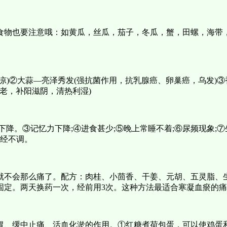
食物也要注意哦：如黄瓜，丝瓜，茄子，冬瓜，蟹，田螺，海带
凉)②大蒜—亮泽秀发(强抗菌作用，抗乳腺癌、卵巢癌，乌发)③
衰老，补阳滋阴，清热利湿)
下降。③记忆力下降;④进食甚少;⑤晚上常睡不着;⑥尿频现象;
月经不调。
就不会那么痛了。配方：肉桂、小茴香、干姜、元胡、五灵脂、
固定。两天换药一次，经前用3次。这种方法最适合寒凝血瘀的
胃、缓中止痛、活血化淤的作用。①红糖煮荷包蛋，可以使鸡蛋和