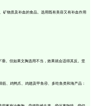
质、矿物质及补血的食品。选用既有美容又有补血作用
。
下垂。但如果文胸选用不当，效果就会适得其反。坚
、蹄筋、鸡鸭爪、鸡翅及甲鱼④、多吃鱼类和海产品：
⑧用蓖麻油敷胸。⑨摄取维生素。⑩远离咖啡。⑩切