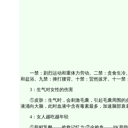
一禁：剧烈运动和重体力劳动。二禁：贪食生冷
和盆浴。九禁：捶打腰背。十禁：贸然拔牙。十一禁
3：生气对女性的伤害
①皮肤：生气时，会刺激毛囊，引起毛囊周围的
液涌向大脑，此时血液中含有毒素最多，加速脑部衰
4：女人越吃越年轻
①新鲜乳酪——抢救记忆力;②金枪鱼——PK脂肪