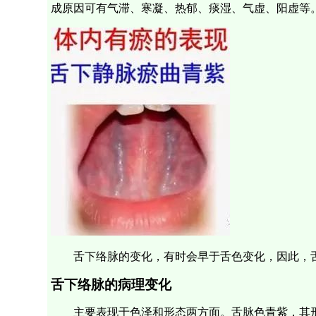
成原因可有气滞、寒凝、热郁、痰湿、气虚、阳虚等
舌下络脉的变化，有时会早于舌色变化，因此，
舌下络脉的病理变化
主要表现于色泽和形态两方面。舌脉色青紫，其