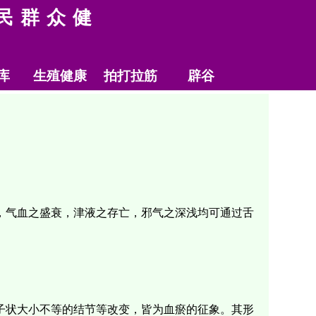
民群众健
库
生殖健康
拍打拉筋
辟谷
。
，气血之盛衰，津液之存亡，邪气之深浅均可通过舌
子状大小不等的结节等改变，皆为血瘀的征象。其形