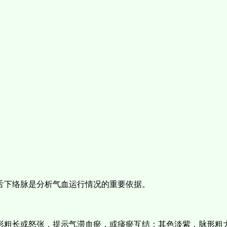
。
舌下络脉是分析气血运行情况的重要依据。
形粗长或怒张，提示气滞血瘀，或痰瘀互结；其色淡紫，脉形粗