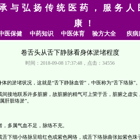
承与弘扬传统医药，服务人
康！
中医保健
中药知识
中医体育
验方大全
疾病
卷舌头从舌下静脉看身体淤堵程度
时间：2018-09-08 17:37:48，点击：34556
身体的淤堵状况，这就是“舌下静脉血管”，中医称为“舌下络脉”
或间接地联系许多脏腑，故脏腑的精气可上荣于舌，脏腑之虚实
属肝脏络淤”。
者，多属气血不足，脉络不充。
或舌下细小络脉呈暗红色或紫色网络，或舌下络脉曲张如紫色珠