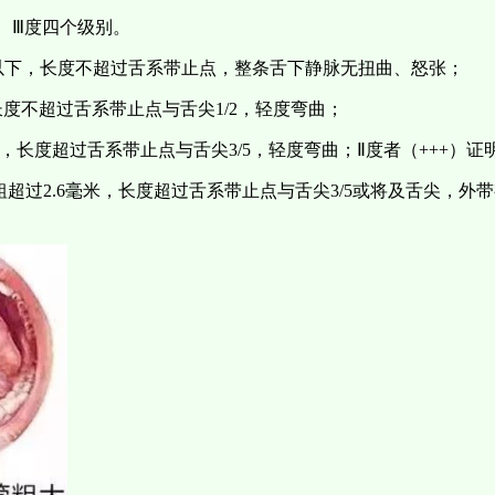
度、Ⅲ度四个级别。
米以下，长度不超过舌系带止点，整条舌下静脉无扭曲、怒张；
长度不超过舌系带止点与舌尖1/2，轻度弯曲；
米，长度超过舌系带止点与舌尖3/5，轻度弯曲；Ⅱ度者（+++）
粗超过2.6毫米，长度超过舌系带止点与舌尖3/5或将及舌尖，外