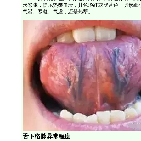
形怒张，提示热壅血滞，其色淡红或浅蓝色，脉形细
气滞、寒凝、气虚，还是热壅。
舌下络脉异常程度