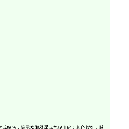
大或怒张，提示寒邪凝滞或气虚血瘀；其色紫红，脉