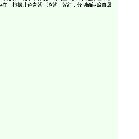
存在，根据其色青紫、淡紫、紫红，分别确认瘀血属