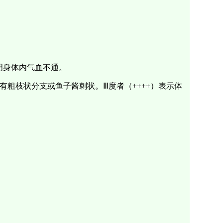
证明身体内气血不通。
带有粗枝状分支或鱼子酱刺状。Ⅲ度者（++++）表示体