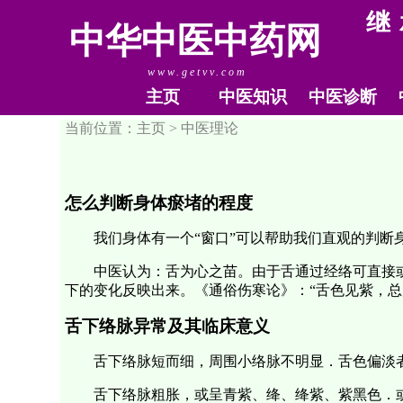
继
中华中医中药网
www.getvv.com
主页
中医知识
中医诊断
当前位置：主页 >
中医理论
怎么判断身体瘀堵的程度
我们身体有一个“窗口”可以帮助我们直观的判断
中医认为：舌为心之苗。由于舌通过经络可直接
下的变化反映出来。《通俗伤寒论》：“舌色见紫，总
舌下络脉异常及其临床意义
舌下络脉短而细，周围小络脉不明显．舌色偏淡
舌下络脉粗胀，或呈青紫、绛、绛紫、紫黑色．