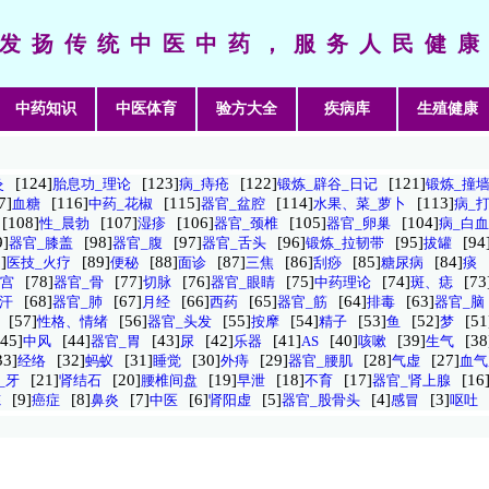
发扬传统中医中药，服务人民健
中药知识
中医体育
验方大全
疾病库
生殖健康
[124]
[123]
[122]
[121]
灸
胎息功_理论
病_痔疮
锻炼_辟谷_日记
锻炼_撞
7]
[116]
[115]
[114]
[113]
血糖
中药_花椒
器官_盆腔
水果、菜_萝卜
病_
[108]
[107]
[106]
[105]
[104]
性_晨勃
湿疹
器官_颈椎
器官_卵巢
病_白
9]
[98]
[97]
[96]
[95]
[94
器官_膝盖
器官_腹
器官_舌头
锻炼_拉韧带
拔罐
]
[89]
[88]
[87]
[86]
[85]
[84]
医技_火疗
便秘
面诊
三焦
刮痧
糖尿病
痰
[78]
[77]
[76]
[75]
[74]
[73
子宫
器官_骨
切脉
器官_眼睛
中药理论
斑、痣
[68]
[67]
[66]
[65]
[64]
[63]
汗
器官_肺
月经
西药
器官_筋
排毒
器官_脑
[57]
[56]
[55]
[54]
[53]
[52]
[51
性格、情绪
器官_头发
按摩
精子
鱼
梦
[45]
[44]
[43]
[42]
[41]
[40]
[39]
[38
中风
器官_胃
尿
乐器
AS
咳嗽
生气
33]
[32]
[31]
[30]
[29]
[28]
[27]
经络
蚂蚁
睡觉
外痔
器官_腰肌
气虚
血气
[21]
[20]
[19]
[18]
[17]
[16
_牙
肾结石
腰椎间盘
早泄
不育
器官_肾上腺
[9]
[8]
[7]
[6]
[5]
[4]
[3]
炼
癌症
鼻炎
中医
肾阳虚
器官_股骨头
感冒
呕吐