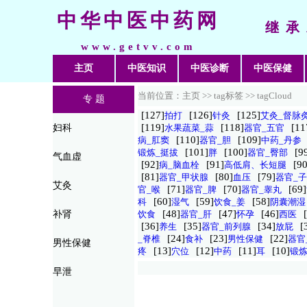
中华中医中药网
继承
www.getvv.com
主页
中医知识
中医诊断
中医保健
当前位置：主页 >>
tag标签
>> tagCloud
专 题
[127]
[126]
[125]
拍打
针灸
艾灸_督脉
[119]
[118]
[11
妇科
水果蔬菜_蒜
器官_五官
[110]
[109]
病_肛窦
器官_胆
中药_丹参
[101]
[100]
[9
锻炼_挺拔
胖
器官_臀部
气血虚
[92]
[91]
[90
病_脑血栓
高低肩、长短腿
[81]
[80]
[79]
器官_甲状腺
血压
器官_
艾灸
[71]
[70]
[69]
官_喉
器官_脾
器官_睾丸
[60]
[59]
[58]
科
湿气
饮食_姜
阴囊潮湿
[48]
[47]
[46]
补肾
饮食
器官_肝
怀孕
西医
[36]
[35]
[34]
[
养生
器官_前列腺
放屁
[24]
[23]
[22]
_脊椎
食补
男性保健
器官
男性保健
[13]
[12]
[11]
[10]
疼
穴位
中药
耳
锻
早泄