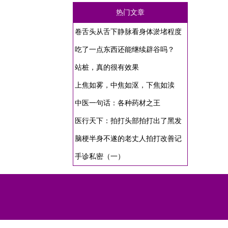
热门文章
卷舌头从舌下静脉看身体淤堵程度
吃了一点东西还能继续辟谷吗？
站桩，真的很有效果
上焦如雾，中焦如沤，下焦如渎
中医一句话：各种药材之王
医行天下：拍打头部拍打出了黑发
脑梗半身不遂的老丈人拍打改善记
手诊私密（一）