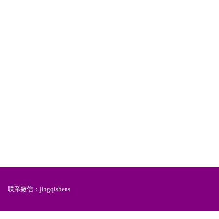
联系微信：jingqishens