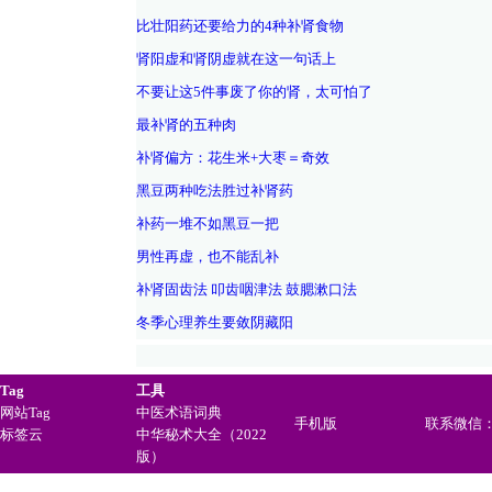
比壮阳药还要给力的4种补肾食物
肾阳虚和肾阴虚就在这一句话上
不要让这5件事废了你的肾，太可怕了
最补肾的五种肉
补肾偏方：花生米+大枣＝奇效
黑豆两种吃法胜过补肾药
补药一堆不如黑豆一把
男性再虚，也不能乱补
补肾固齿法 叩齿咽津法 鼓腮漱口法
冬季心理养生要敛阴藏阳
Tag
工具
网站Tag
中医术语词典
手机版
联系微信：ji
标签云
中华秘术大全（2022
版）