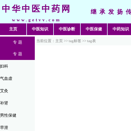
中华中医中药网
继承发扬
www.getvv.com
主页
中医知识
中医诊断
中医保健
中药知识
当前位置：主页 >>
tag标签
>> tag表
专 题
专 题
妇科
气血虚
艾灸
补肾
男性保健
早泄