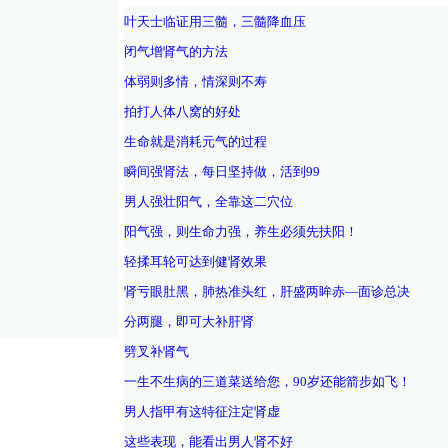
叶天士临证用三髓，三髓降血压
闭气增肾气的方法
体弱则多情，情深则不寿
拍打人体八窝的好处
生命就是消耗元气的过程
瞬间强肾法，每日坚持做，活到99
男人强壮阳气，全靠这二穴位
阳气强，则生命力强，养生必须先扶阳！
轻揉耳轮可达到健肾效果
肾亏眼肚黑，肺热准头红，肝盛两眸赤—面诊总决
分两腿，即可大补肝肾
劈叉补肾气
一生不生病的三道菜送给您，90岁还能箭步如飞！
男人指甲有这特征注定肾虚
这些表现，能看出男人肾不好