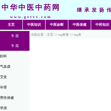
中华中医中药网
继承发扬
www.getvv.com
主页
中医知识
中医诊断
中医保健
中药知识
当前位置：主页 >>
tag标签
>> tag表
专 题
专 题
妇科
气血虚
艾灸
补肾
男性保健
早泄