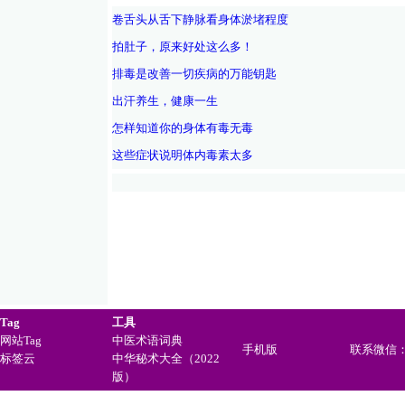
卷舌头从舌下静脉看身体淤堵程度
拍肚子，原来好处这么多！
排毒是改善一切疾病的万能钥匙
出汗养生，健康一生
怎样知道你的身体有毒无毒
这些症状说明体内毒素太多
Tag
工具
网站Tag
中医术语词典
手机版
联系微信：ji
标签云
中华秘术大全（2022
版）