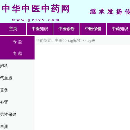
中华中医中药网
继承发扬
www.getvv.com
主页
中医知识
中医诊断
中医保健
中药知识
当前位置：主页 >>
tag标签
>> tag表
专 题
专 题
妇科
气血虚
艾灸
补肾
男性保健
早泄