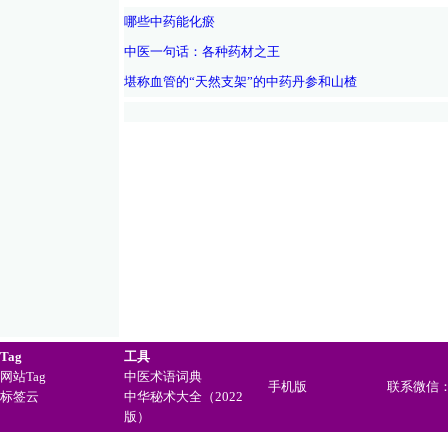
哪些中药能化瘀
中医一句话：各种药材之王
堪称血管的“天然支架”的中药丹参和山楂
Tag
工具
网站Tag
中医术语词典
手机版
联系微信：ji
标签云
中华秘术大全（2022
版）